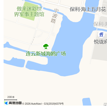
200 米
© 2026 AutoNavi
- GS(2019)6379号